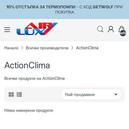
10% ОТСТЪПКА ЗА ТЕРМОПОМПИ
- С КОД
GETWOLF
ПРИ
1
ПОКУПКА
undefin
Начало
Всички производители
ActionClima
ActionClima
Всички продукти на ActionClima
Няма намерени продукти