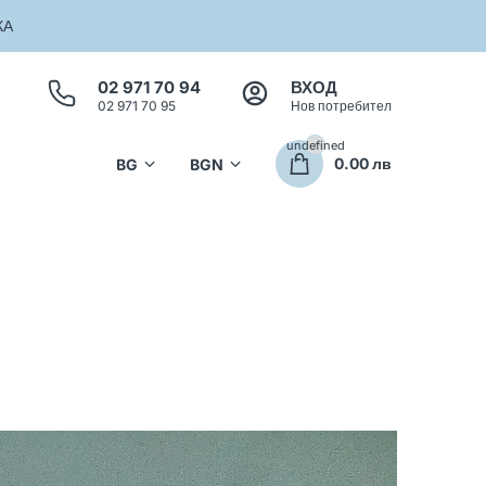
КА
02 971 70 94
ВХОД
02 971 70 95
Нов потребител
undefined
0.00 лв