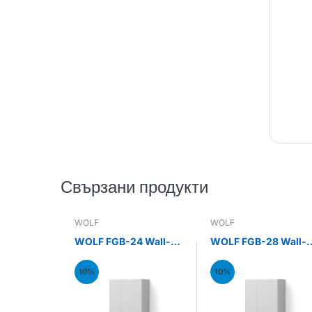
Свързани продукти
WOLF
WOLF
WOLF FGB-24 Wall-
WOLF FGB-28 Wall-
mounted gas
mounted gas
condensing boiler
condensing boiler
10%
10%
24kW
28kW