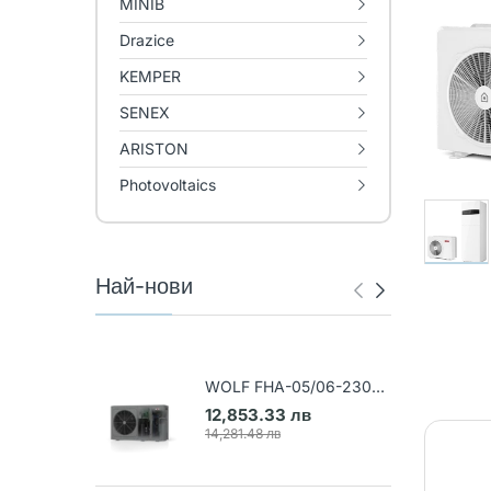
MINIB
Drazice
KEMPER
SENEX
ARISTON
Photovoltaics
Най-нови
WOLF FHA-05/06-230V
Air-water heat pump (Art.
12,853.33 лв
9148031)
14,281.48 лв