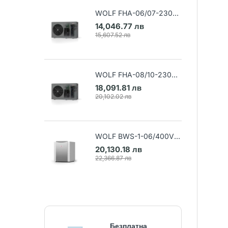
WOLF FHA-06/07-230V
Air-water heat pump (Art.
14,046.77 лв
9148032)
15,607.52 лв
WOLF FHA-08/10-230V
Air-water heat pump (Art.
18,091.81 лв
9148033)
20,102.02 лв
WOLF BWS-1-06/400V
Ground-water heat pump
20,130.18 лв
(Art. 9145384)
22,366.87 лв
Безплатна