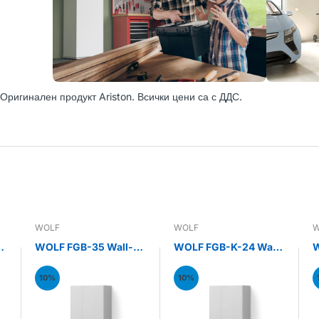
Оригинален продукт Ariston. Всички цени са с ДДС.
WOLF
WOLF
W
WOLF FGB-35 Wall-
WOLF FGB-K-24 Wall-
W
mounted gas
mounted gas
m
condensing boiler
condensing combi
c
10%
10%
35kW
boiler 24kW
b