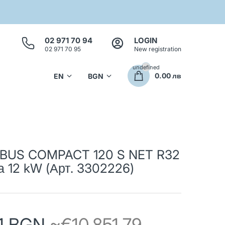
02 971 70 94
LOGIN
02 971 70 95
New registration
undefined
0.00 лв
IMBUS COMPACT 120 S NET R32
 12 kW (Арт. 3302226)
91 BGN
~€10,851.79