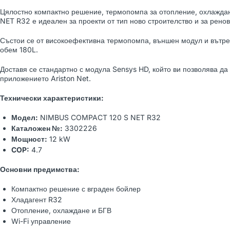
Цялостно компактно решение, термопомпа за отопление, охлажда
WOLF BWS-1-10/400V
NET R32 е идеален за проекти от тип ново строителство и за рено
Ground-water heat pump
21,566.54 лв
(Art. 9145386)
23,962.82 лв
Състои се от високоефективна термопомпа, външен модул и вътре
обем 180L.
Доставя се стандартно с модула Sensys HD, който ви позволява да
WOLF BWW-1-07/400V
приложението Ariston Net.
Water-to-water heat
23,150.77 лв
pump (Art. 9146033)
25,723.08 лв
Технически характеристики:
Модел:
NIMBUS COMPACT 120 S NET R32
Каталожен №:
3302226
WOLF BWW-1-11/400V
Мощност:
12 kW
Water-to-water heat
COP:
4.7
23,689.40 лв
pump (Art. 9146034)
26,321.56 лв
Основни предимства:
Компактно решение с вграден бойлер
Хладагент R32
Отопление, охлаждане и БГВ
Wi-Fi управление