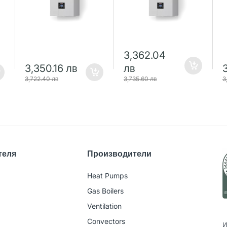
3,362.04
3,350.16 лв
лв
3,722.40 лв
3,735.60 лв
3
теля
Производители
Heat Pumps
Gas Boilers
Ventilation
Convectors
И