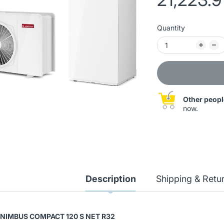
Quantity
Other peopl
now.
WOLF BWS-1-08/400V
Description
Shipping & Retu
Ground-water heat pump
20,689.93 лв
(Art. 9145385)
22,988.82 лв
NIMBUS COMPACT 120 S NET R32