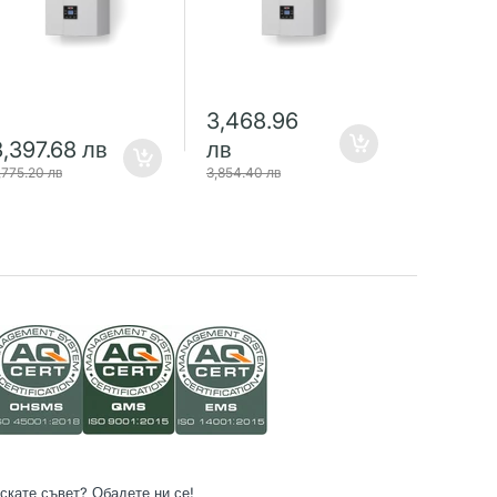
3,468.96
9,653.
3,397.68 лв
лв
лв
,775.20 лв
3,854.40 лв
10,725.77 л
скате съвет? Обадете ни се!