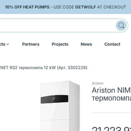
10% OFF HEAT PUMPS
- USE CODE
GETWOLF
AT CHECKOUT
cts
Partners
Projects
News
Contact
NET R32 термопомпа 12 kW (Арт. 3302226)
Ariston
Ariston N
термопомпа
21,223.