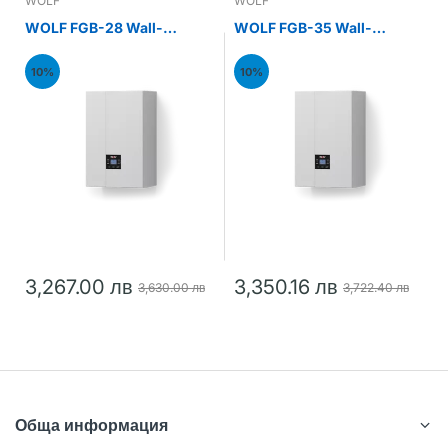
WOLF
WOLF
WOLF FGB-28 Wall-
WOLF FGB-35 Wall-
mounted gas condensing
mounted gas condensing
boiler 28kW
boiler 35kW
10%
10%
3,267.00 лв
3,350.16 лв
3,630.00 лв
3,722.40 лв
Обща информация