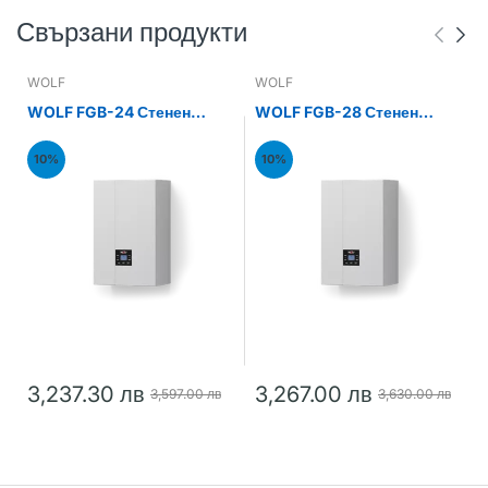
Свързани продукти
WOLF
WOLF
WOLF FGB-24 Стенен
WOLF FGB-28 Стенен
газов кондензен котел
газов кондензен котел
24kW
28kW
10%
10%
3,237.30 лв
3,267.00 лв
3,597.00 лв
3,630.00 лв