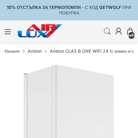
10% ОТСТЪПКА ЗА ТЕРМОПОМПИ
- С КОД
GETWOLF
ПРИ
1
ПОКУПКА
undefin
Начало
Ariston
Ariston CLAS B ONE WIFI 24 (с комин и Wi-