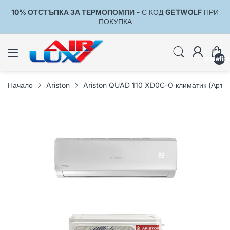
10% ОТСТЪПКА ЗА ТЕРМОПОМПИ
- С КОД
GETWOLF
ПРИ
1
ПОКУПКА
undefin
Начало
Ariston
Ariston QUAD 110 XD0C-O климатик (Арт.