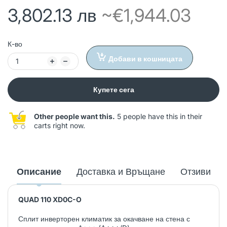
3,802.13 лв
~€1,944.03
К-во
Добави в кошницата
Купете сега
Other people want this.
5 people have this in their
carts right now.
Описание
Доставка и Връщане
Отзиви
QUAD 110 XD0C-O
Сплит инверторен климатик за окачване на стена с