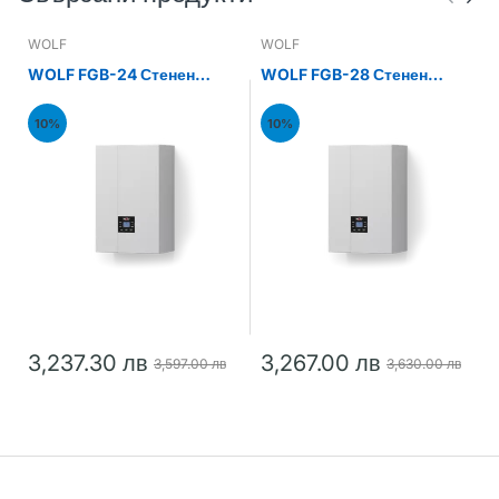
WOLF
WOLF
WOLF FGB-24 Стенен
WOLF FGB-28 Стенен
газов кондензен котел
газов кондензен котел
24kW
28kW
10%
10%
3,237.30 лв
3,267.00 лв
3,597.00 лв
3,630.00 лв