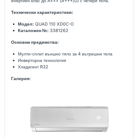
енергиен клас до А+++ (A+++/D) с четири тела.
Технически характеристики:
Модел:
QUAD 110 XD0C-O
Каталожен №:
3381262
Основни предимства:
Мулти-сплит външно тяло за 4 вътрешни тела
Инверторна технология
Хладагент R32
Галерия: