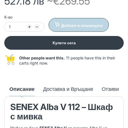
527.18 лв
~€269.55
К-во
Добави в кошницата
Купете сега
Other people want this.
11 people have this in their
carts right now.
Описание
Доставка и Връщане
Отзиви
SENEX Alba V 112 – Шкаф
с мивка
Мебел за баня
SENEX Alba V
от серията Alba V на