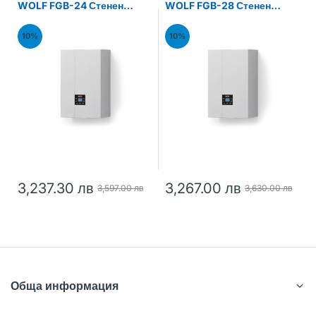
WOLF FGB-24 Стенен
WOLF FGB-28 Стенен
газов кондензен котел
газов кондензен котел
24kW
28kW
10%
10%
3,237.30 лв
3,267.00 лв
3,597.00 лв
3,630.00 лв
Обща информация