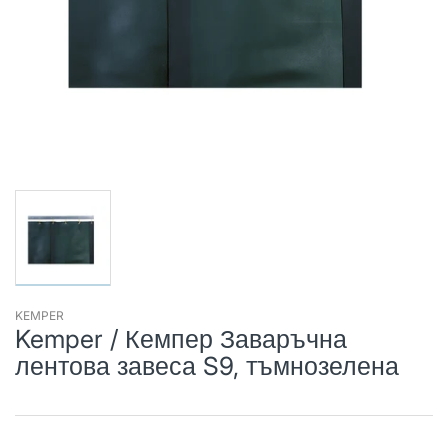
KEMPER
Kemper / Кемпер Заваръчна
лентова завеса S9, тъмнозелена