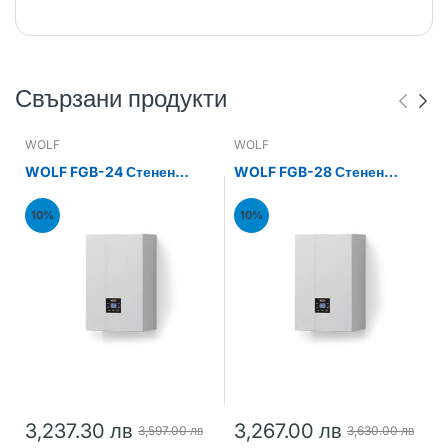
Свързани продукти
WOLF
WOLF
WOLF FGB-24 Стенен
WOLF FGB-28 Стенен
газов кондензен котел
газов кондензен котел
24kW
28kW
10%
10%
3,237.30 лв
3,267.00 лв
3,597.00 лв
3,630.00 лв