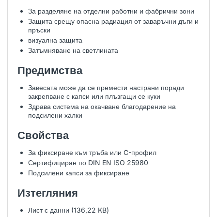
За разделяне на отделни работни и фабрични зони
Защита срещу опасна радиация от заваръчни дъги и
пръски
визуална защита
Затъмняване на светлината
Предимства
Завесата може да се премести настрани поради
закрепване с капси или плъзгащи се куки
Здрава система на окачване благодарение на
подсилени халки
Свойства
За фиксиране към тръба или C-профил
Сертифициран по DIN EN ISO 25980
Подсилени капси за фиксиране
Изтегляния
Лист с данни (136,22 KB)