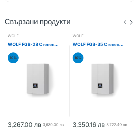
Свързани продукти
WOLF
WOLF
WOLF FGB-28 Стенен
WOLF FGB-35 Стенен
газов кондензен котел
газов кондензен котел
28kW
35kW
10%
10%
3,267.00 лв
3,350.16 лв
3,630.00 лв
3,722.40 лв