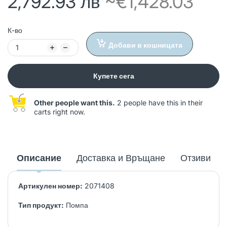
2,792.93 лв
~€1,428.03
К-во
Добави в кошницата
Купете сега
Other people want this.
2 people have this in their
carts right now.
Описание
Доставка и Връщане
Отзиви
Артикулен номер:
2071408
Тип продукт:
Помпа