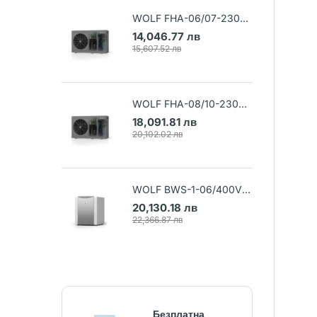
WOLF FHA-06/07-230V
Термопомпа въздух-вода
14,046.77 лв
(Арт. 9148032)
15,607.52 лв
WOLF FHA-08/10-230V
Термопомпа въздух-вода
18,091.81 лв
(Арт. 9148033)
20,102.02 лв
WOLF BWS-1-06/400V
Термопомпа земя-вода
20,130.18 лв
(Арт. 9145384)
22,366.87 лв
Безплатна