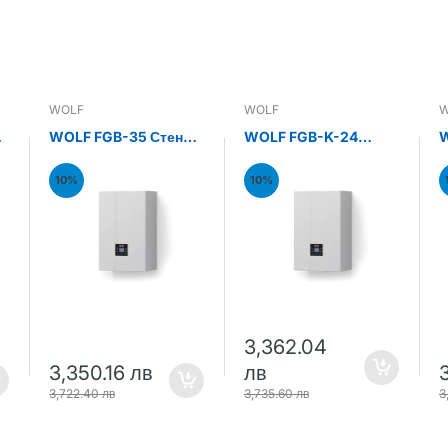
WOLF
WOLF
W
н
WOLF FGB-35 Стенен
WOLF FGB-K-24
W
газов кондензен
Стенен газов
С
котел 35kW
кондензен комби
к
10%
10%
котел 24kW
к
3,362.04
3,350.16 лв
лв
3,722.40 лв
3,735.60 лв
3