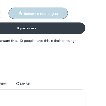
Добави в кошницата
Купете сега
e want this.
10 people have this in their carts right
ане
Отзиви