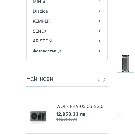
MINIB
Drazice
KEMPER
SENEX
ARISTON
Фотоволтаици
Най-нови
WOLF FHA-05/06-230V
Термопомпа въздух-вода
12,853.33 лв
(Арт. 9148031)
14,281.48 лв