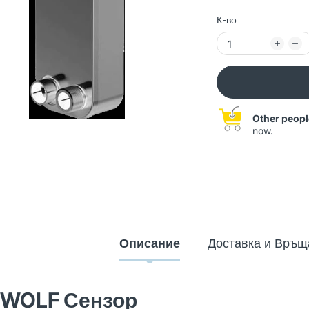
К-во
Other peopl
now.
Описание
Доставка и Връщ
WOLF BWS-1-08/400V
Термопомпа земя-вода
20,689.93 лв
(Арт. 9145385)
22,988.82 лв
WOLF Сензор