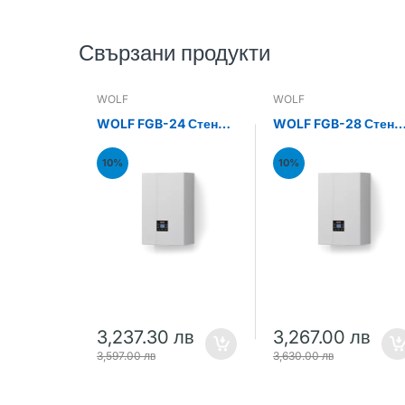
Свързани продукти
WOLF
WOLF
WOLF FGB-24 Стенен
WOLF FGB-28 Стене
газов кондензен
газов кондензен
котел 24kW
котел 28kW
10%
10%
3,237.30 лв
3,267.00 лв
3,597.00 лв
3,630.00 лв