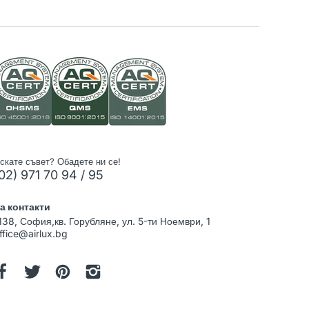
скате съвет? Обадете ни се!
02) 971 70 94 / 95
а контакти
138, София,кв. Горубляне, ул. 5-ти Ноември, 1
ffice@airlux.bg