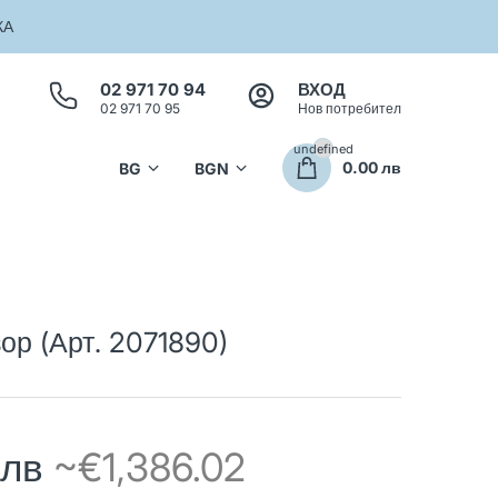
КА
02 971 70 94
ВХОД
02 971 70 95
Нов потребител
undefined
0.00 лв
р (Арт. 2071890)
 лв
~€1,386.02