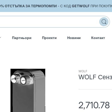
0% ОТСТЪПКА ЗА ТЕРМОПОМПИ
- С КОД
GETWOLF
ПРИ ПОКУП
Партньори
Проекти
Новини
Контакт
WOLF
WOLF Сензо
2,710.78