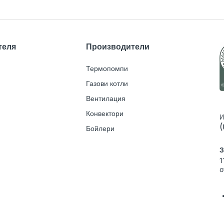
теля
Производители
Термопомпи
Газови котли
Вентилация
Конвектори
И
(
Бойлери
З
1
o