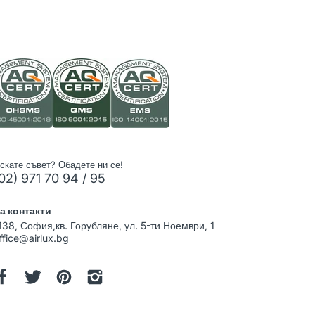
скате съвет? Обадете ни се!
02) 971 70 94 / 95
а контакти
138, София,кв. Горубляне, ул. 5-ти Ноември, 1
ffice@airlux.bg