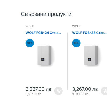
Свързани продукти
WOLF
WOLF
WOLF FGB-24 Стенен
WOLF FGB-28 Стене
газов кондензен
газов кондензен
котел 24kW
котел 28kW
10%
10%
3,237.30 лв
3,267.00 лв
3,597.00 лв
3,630.00 лв