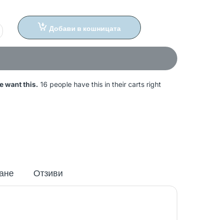
Добави в кошницата
e want this.
16 people have this in their carts right
ане
Отзиви