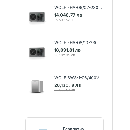
WOLF FHA-06/07-230V
Термопомпа въздух-вода
14,046.77 лв
(Арт. 9148032)
15,607.52 лв
WOLF FHA-08/10-230V
Термопомпа въздух-вода
18,091.81 лв
(Арт. 9148033)
20,102.02 лв
WOLF BWS-1-06/400V
Термопомпа земя-вода
20,130.18 лв
(Арт. 9145384)
22,366.87 лв
Безплатна