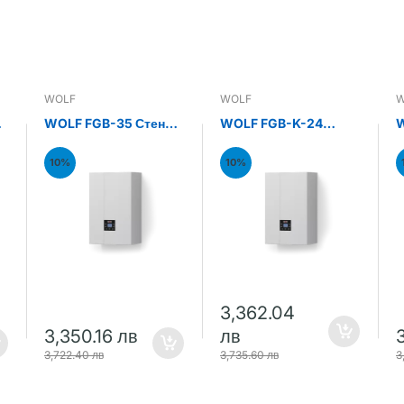
WOLF
WOLF
W
н
WOLF FGB-35 Стенен
WOLF FGB-K-24
W
газов кондензен
Стенен газов
С
котел 35kW
кондензен комби
к
10%
10%
котел 24kW
к
3,362.04
3,350.16 лв
лв
3,722.40 лв
3,735.60 лв
3