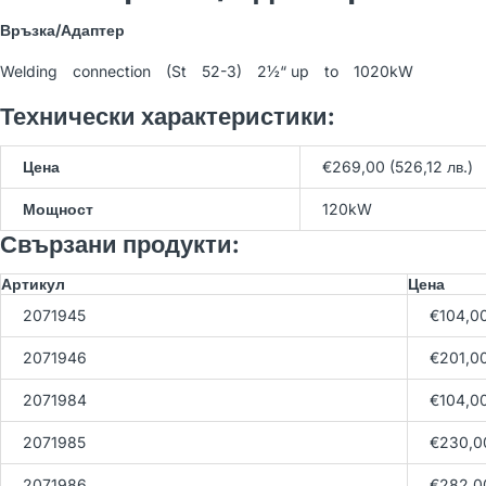
WOLF BWS-1-10/400V
Връзка/Адаптер
Термопомпа земя-вода
21,566.54 лв
(Арт. 9145386)
Welding connection (St 52-3) 2½“ up to 1020kW
23,962.82 лв
Технически характеристики:
WOLF BWW-1-07/400V
Цена
€269,00 (526,12 лв.)
Термопомпа вода-вода
23,150.77 лв
(Арт. 9146033)
25,723.08 лв
Мощност
120kW
Свързани продукти:
Артикул
Цена
WOLF BWW-1-11/400V
Термопомпа вода-вода
2071945
€104,0
23,689.40 лв
(Арт. 9146034)
26,321.56 лв
2071946
€201,0
2071984
€104,0
2071985
€230,0
2071986
€282,0