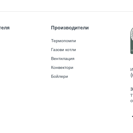
теля
Производители
Термопомпи
Газови котли
Вентилация
Конвектори
И
(
Бойлери
З
1
o