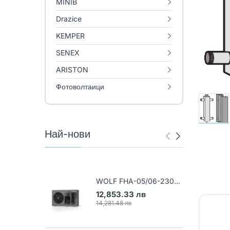
MINIB
Drazice
KEMPER
SENEX
ARISTON
Фотоволтаици
Най-нови
WOLF FHA-05/06-230V
Термопомпа въздух-вода
12,853.33 лв
(Арт. 9148031)
14,281.48 лв