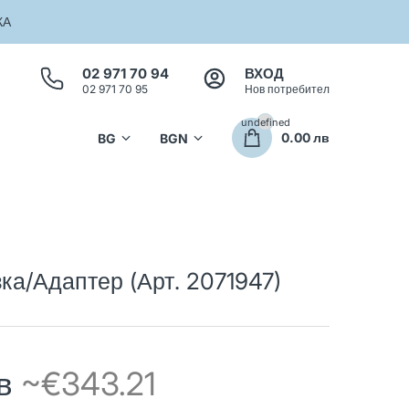
КА
02 971 70 94
ВХОД
02 971 70 95
Нов потребител
undefined
0.00 лв
а/Адаптер (Арт. 2071947)
лв
~€343.21