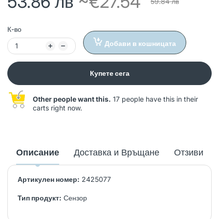
53.86 лв
~€27.54
59.84 лв
К-во
Добави в кошницата
Купете сега
Other people want this.
17 people have this in their
carts right now.
Описание
Доставка и Връщане
Отзиви
Артикулен номер:
2425077
Тип продукт:
Сензор