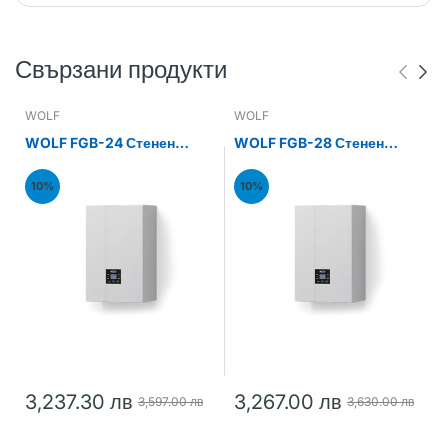
Свързани продукти
WOLF
WOLF
WOLF FGB-24 Стенен
WOLF FGB-28 Стенен
газов кондензен котел
газов кондензен котел
24kW
28kW
10%
10%
3,237.30 лв
3,267.00 лв
3,597.00 лв
3,630.00 лв