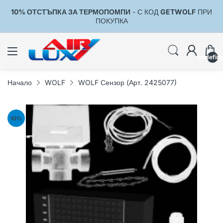
10% ОТСТЪПКА ЗА ТЕРМОПОМПИ
- С КОД
GETWOLF
ПРИ
1
ПОКУПКА
undefin
Начало
WOLF
WOLF Сензор (Арт. 2425077)
10
%