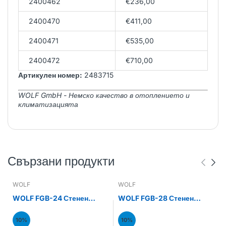
2400462
€236,00
2400470
€411,00
2400471
€535,00
2400472
€710,00
Артикулен номер:
2483715
WOLF GmbH - Немско качество в отоплението и
климатизацията
Свързани продукти
WOLF
WOLF
WOLF FGB-24 Стенен
WOLF FGB-28 Стенен
газов кондензен котел
газов кондензен котел
24kW
28kW
10%
10%