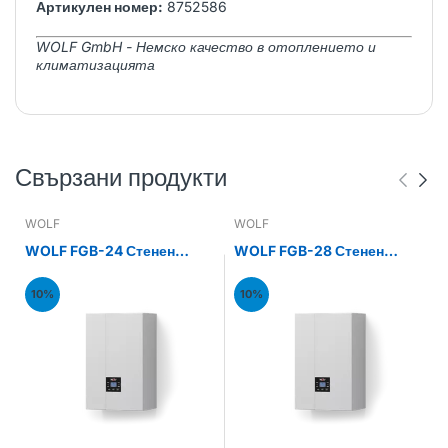
Артикулен номер:
8752586
WOLF GmbH - Немско качество в отоплението и
климатизацията
Свързани продукти
WOLF
WOLF
WOLF FGB-24 Стенен
WOLF FGB-28 Стенен
газов кондензен котел
газов кондензен котел
24kW
28kW
10%
10%