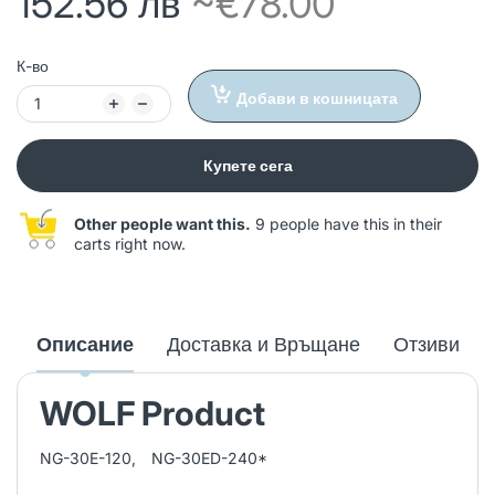
152.56 лв
~€78.00
К-во
Добави в кошницата
Купете сега
Other people want this.
9 people have this in their
carts right now.
Описание
Доставка и Връщане
Отзиви
WOLF Product
NG-30E-120, NG-30ED-240*