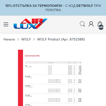
10% ОТСТЪПКА ЗА ТЕРМОПОМПИ
- С КОД
GETWOLF
ПРИ
1
ПОКУПКА
undefin
Начало
WOLF
WOLF Product (Арт. 8752586)