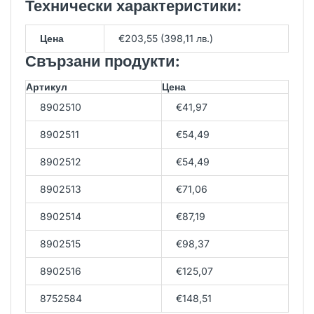
Технически характеристики:
Цена
€203,55 (398,11 лв.)
Свързани продукти:
Артикул
Цена
8902510
€41,97
8902511
€54,49
8902512
€54,49
8902513
€71,06
8902514
€87,19
8902515
€98,37
8902516
€125,07
8752584
€148,51