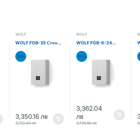
WOLF
WOLF
W
н
WOLF FGB-35 Стенен
WOLF FGB-K-24
W
газов кондензен
Стенен газов
С
котел 35kW
кондензен комби
к
10%
10%
котел 24kW
к
3,362.04
3,350.16 лв
лв
3,722.40 лв
3,735.60 лв
3