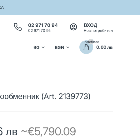
КА
02 971 70 94
ВХОД
02 971 70 95
Нов потребител
undefined
0.00 лв
обменник (Art. 2139773)
6 лв
~€5,790.09