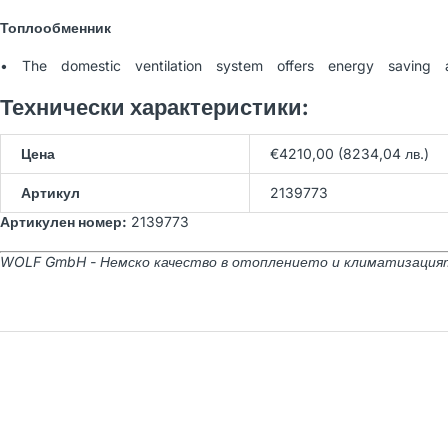
WOLF BWS-1-10/400V
Топлообменник
Термопомпа земя-вода
21,566.54 лв
(Арт. 9145386)
• The domestic ventilation system offers energy saving 
23,962.82 лв
Технически характеристики:
WOLF BWW-1-07/400V
Цена
€4210,00 (8234,04 лв.)
Термопомпа вода-вода
23,150.77 лв
(Арт. 9146033)
25,723.08 лв
Артикул
2139773
Артикулен номер:
2139773
WOLF GmbH - Немско качество в отоплението и климатизация
WOLF BWW-1-11/400V
Термопомпа вода-вода
23,689.40 лв
(Арт. 9146034)
26,321.56 лв