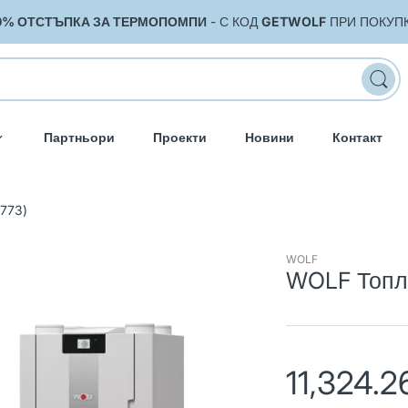
0% ОТСТЪПКА ЗА ТЕРМОПОМПИ
- С КОД
GETWOLF
ПРИ ПОКУП
Партньори
Проекти
Новини
Контакт
773)
WOLF
WOLF Топло
11,324.2