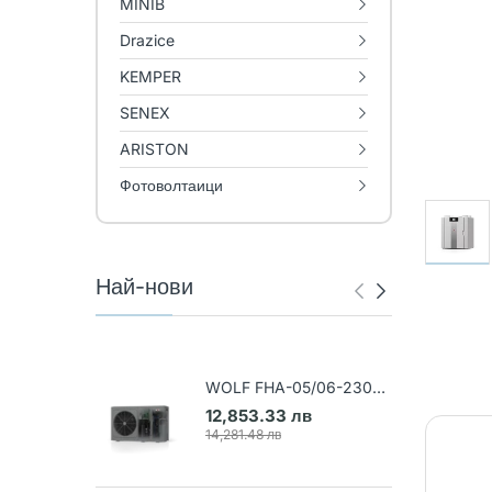
MINIB
Drazice
KEMPER
SENEX
ARISTON
Фотоволтаици
Най-нови
WOLF FHA-05/06-230V
Термопомпа въздух-вода
12,853.33 лв
(Арт. 9148031)
14,281.48 лв