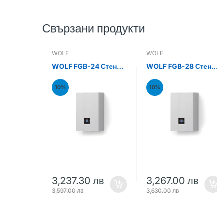
Свързани продукти
WOLF
WOLF
WOLF FGB-24 Стенен
WOLF FGB-28 Стене
газов кондензен
газов кондензен
котел 24kW
котел 28kW
10%
10%
3,237.30 лв
3,267.00 лв
3,597.00 лв
3,630.00 лв