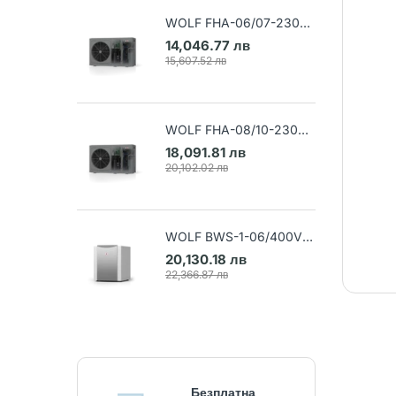
WOLF FHA-06/07-230V
Термопомпа въздух-вода
14,046.77 лв
(Арт. 9148032)
15,607.52 лв
WOLF FHA-08/10-230V
Термопомпа въздух-вода
18,091.81 лв
(Арт. 9148033)
20,102.02 лв
WOLF BWS-1-06/400V
Термопомпа земя-вода
20,130.18 лв
(Арт. 9145384)
22,366.87 лв
Безплатна