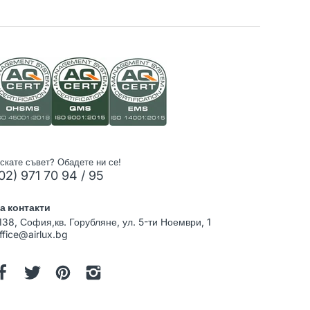
скате съвет? Обадете ни се!
02) 971 70 94 / 95
а контакти
138, София,кв. Горубляне, ул. 5-ти Ноември, 1
ffice@airlux.bg