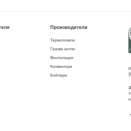
теля
Производители
Термопомпи
Газови котли
Вентилация
Конвектори
И
(
Бойлери
З
1
o