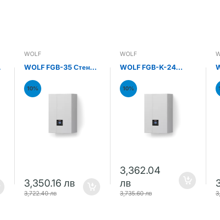
WOLF
WOLF
W
н
WOLF FGB-35 Стенен
WOLF FGB-K-24
W
газов кондензен
Стенен газов
С
котел 35kW
кондензен комби
к
10%
10%
котел 24kW
к
3,362.04
3,350.16 лв
лв
3,722.40 лв
3,735.60 лв
3