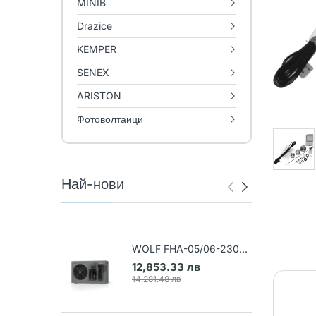
MINIB
Drazice
KEMPER
SENEX
ARISTON
Фотоволтаици
Най-нови
WOLF FHA-05/06-230V
Термопомпа въздух-вода
12,853.33 лв
(Арт. 9148031)
14,281.48 лв