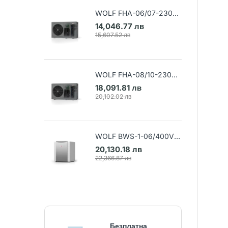
WOLF FHA-06/07-230V
Термопомпа въздух-вода
14,046.77 лв
(Арт. 9148032)
15,607.52 лв
WOLF FHA-08/10-230V
Термопомпа въздух-вода
18,091.81 лв
(Арт. 9148033)
20,102.02 лв
WOLF BWS-1-06/400V
Термопомпа земя-вода
20,130.18 лв
(Арт. 9145384)
22,366.87 лв
Безплатна