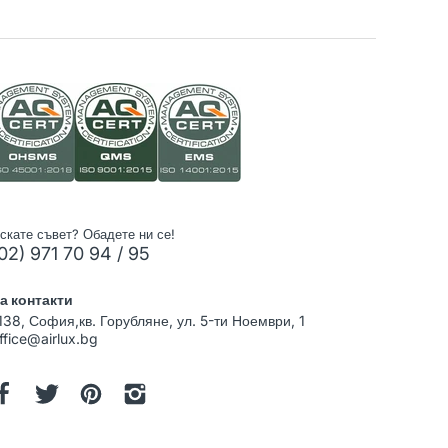
скате съвет? Обадете ни се!
02) 971 70 94 / 95
а контакти
138, София,кв. Горубляне, ул. 5-ти Ноември, 1
ffice@airlux.bg