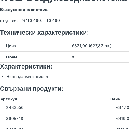
WOLF BWS-1-10/400V
Въздуховодна система
Термопомпа земя-вода
21,566.54 лв
(Арт. 9145386)
23,962.82 лв
ning set ¾”TS-160, TS-160
Технически характеристики:
WOLF BWW-1-07/400V
Цена
€321,00 (627,82 лв.)
Термопомпа вода-вода
23,150.77 лв
(Арт. 9146033)
25,723.08 лв
Обем
8 l
Характеристики:
Неръждаема стомана
WOLF BWW-1-11/400V
Термопомпа вода-вода
23,689.40 лв
Свързани продукти:
(Арт. 9146034)
26,321.56 лв
Артикул
Цена
2483556
€347,
8905748
€419,