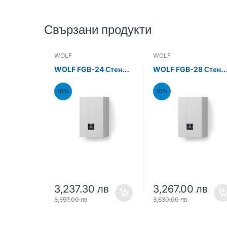
Свързани продукти
WOLF
WOLF
WOLF FGB-24 Стенен
WOLF FGB-28 Стене
газов кондензен
газов кондензен
котел 24kW
котел 28kW
10%
10%
3,237.30 лв
3,267.00 лв
3,597.00 лв
3,630.00 лв