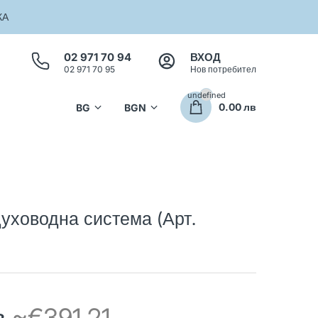
КА
02 971 70 94
ВХОД
02 971 70 95
Нов потребител
undefined
0.00 лв
ховодна система (Арт.
лв
~€391.21