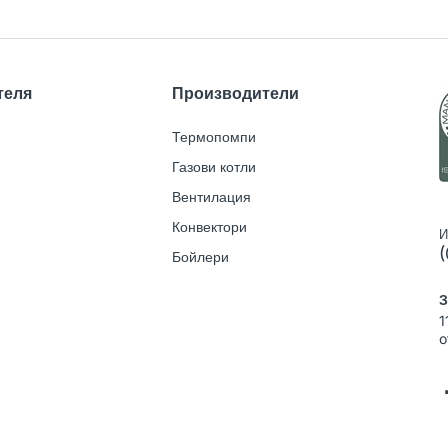
теля
Производители
Термопомпи
Газови котли
Вентилация
Конвектори
И
(
Бойлери
З
1
o