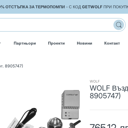
0% ОТСТЪПКА ЗА ТЕРМОПОМПИ
- С КОД
GETWOLF
ПРИ ПОКУП
Партньори
Проекти
Новини
Контакт
т. 8905747)
WOLF
WOLF Възду
8905747)
765.12 