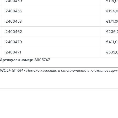
2400450
€118,0
2400455
€124,
2400458
€171,0
2400462
€236,
2400470
€411,0
2400471
€535,
Артикулен номер:
8905747
WOLF GmbH - Немско качество в отоплението и климатизация