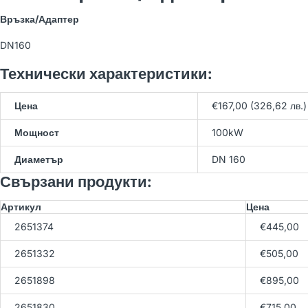
WOLF BWS-1-10/400V
Връзка/Адаптер
Термопомпа земя-вода
21,566.54 лв
(Арт. 9145386)
DN160
23,962.82 лв
Технически характеристики:
WOLF BWW-1-07/400V
Цена
€167,00 (326,62 лв.)
Термопомпа вода-вода
23,150.77 лв
(Арт. 9146033)
25,723.08 лв
Мощност
100kW
Диаметър
DN 160
Свързани продукти:
WOLF BWW-1-11/400V
Термопомпа вода-вода
23,689.40 лв
Артикул
Цена
(Арт. 9146034)
26,321.56 лв
2651374
€445,00
2651332
€505,00
2651898
€895,00
2651830
€715,00