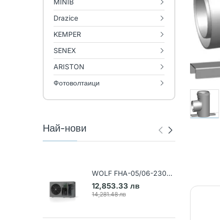
MINIB
Drazice
KEMPER
SENEX
ARISTON
Фотоволтаици
Най-нови
WOLF FHA-05/06-230V
Термопомпа въздух-вода
12,853.33 лв
(Арт. 9148031)
14,281.48 лв