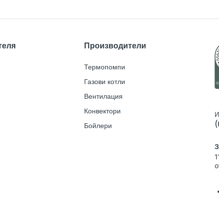
теля
Производители
Термопомпи
Газови котли
Вентилация
Конвектори
И
(
Бойлери
З
1
o