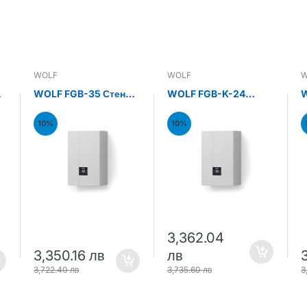
WOLF
WOLF
W
н
WOLF FGB-35 Стенен
WOLF FGB-K-24
W
газов кондензен
Стенен газов
С
котел 35kW
кондензен комби
к
10%
10%
котел 24kW
к
3,362.04
3,350.16 лв
лв
3,722.40 лв
3,735.60 лв
3