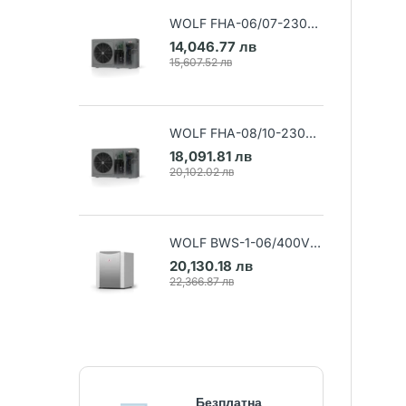
WOLF FHA-06/07-230V
Термопомпа въздух-вода
14,046.77 лв
(Арт. 9148032)
15,607.52 лв
WOLF FHA-08/10-230V
Термопомпа въздух-вода
18,091.81 лв
(Арт. 9148033)
20,102.02 лв
WOLF BWS-1-06/400V
Термопомпа земя-вода
20,130.18 лв
(Арт. 9145384)
22,366.87 лв
Безплатна