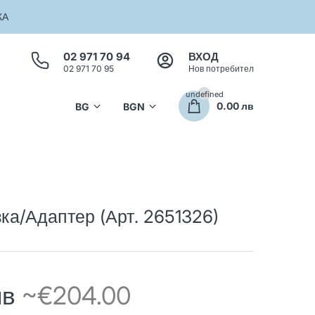
КА
02 971 70 94
ВХОД
02 971 70 95
Нов потребител
undefined
0.00 лв
а/Адаптер (Арт. 2651326)
лв
~€204.00