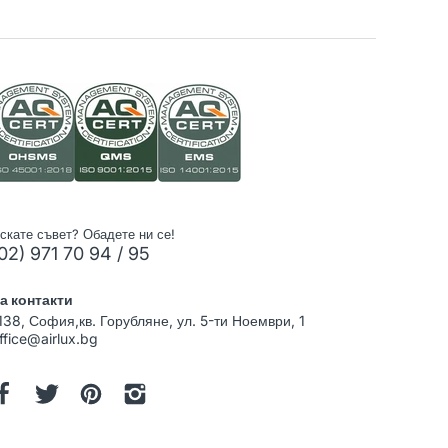
скате съвет? Обадете ни се!
02) 971 70 94 / 95
а контакти
138, София,кв. Горубляне, ул. 5-ти Ноември, 1
ffice@airlux.bg