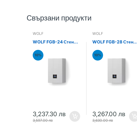
Свързани продукти
WOLF
WOLF
WOLF FGB-24 Стенен
WOLF FGB-28 Стене
газов кондензен
газов кондензен
котел 24kW
котел 28kW
10%
10%
3,237.30 лв
3,267.00 лв
3,597.00 лв
3,630.00 лв