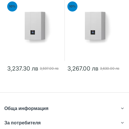
24kW
28kW
10%
10%
3,237.30 лв
3,267.00 лв
3,597.00 лв
3,630.00 лв
Обща информация
За потребителя