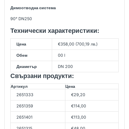
Димоотводна система
90° DN250
Технически характеристики:
Цена
€358,00 (700,19 лв.)
Обем
00 l
Диаметър
DN 200
Свързани продукти:
Артикул
Цена
2651333
€29,20
2651359
€114,00
2651401
€113,00
2651315
€48,00