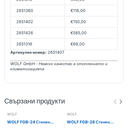
2651360
€116,00
2651402
€150,00
2651426
€585,00
2651316
€66,00
Артикулен номер:
2651407
WOLF GmbH - Немско качество в отоплението и
климатизацията
Свързани продукти
WOLF
WOLF
WOLF FGB-24 Стенен
WOLF FGB-28 Стенен
газов кондензен котел
газов кондензен котел