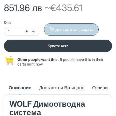
851.96 лв
~€435.61
К-во
Добави в кошницата
Купете сега
Other people want this.
5 people have this in their
carts right now.
Описание
Доставка и Връщане
Отзиви
WOLF Димоотводна
система