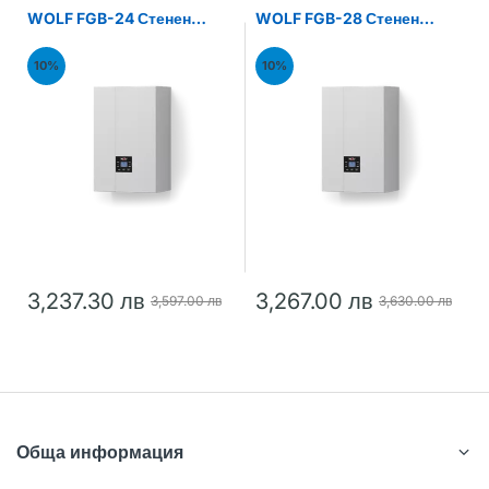
WOLF FGB-24 Стенен
WOLF FGB-28 Стенен
газов кондензен котел
газов кондензен котел
24kW
28kW
10%
10%
3,237.30 лв
3,267.00 лв
3,597.00 лв
3,630.00 лв
Обща информация