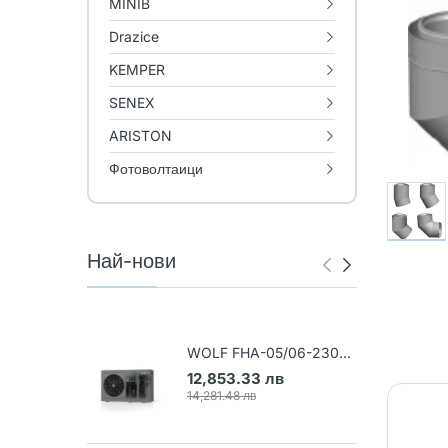
MINIB
Drazice
KEMPER
SENEX
ARISTON
Фотоволтаици
Най-нови
WOLF FHA-05/06-230V
Термопомпа въздух-вода
12,853.33 лв
(Арт. 9148031)
14,281.48 лв