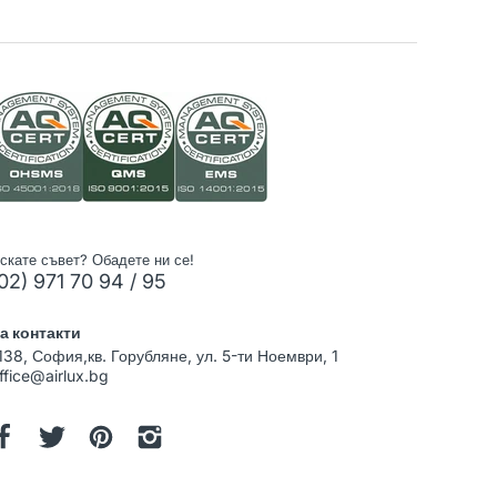
скате съвет? Обадете ни се!
02) 971 70 94 / 95
а контакти
138, София,кв. Горубляне, ул. 5-ти Ноември, 1
ffice@airlux.bg