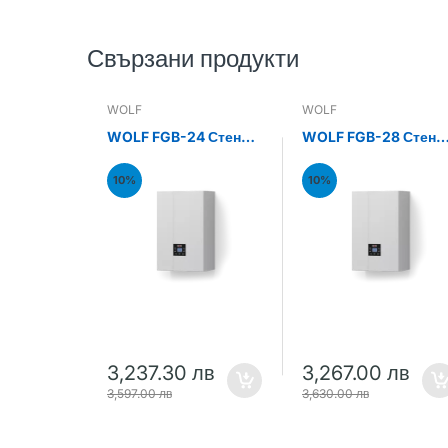
Свързани продукти
WOLF
WOLF
WOLF FGB-24 Стенен
WOLF FGB-28 Стене
газов кондензен
газов кондензен
котел 24kW
котел 28kW
10%
10%
3,237.30 лв
3,267.00 лв
3,597.00 лв
3,630.00 лв