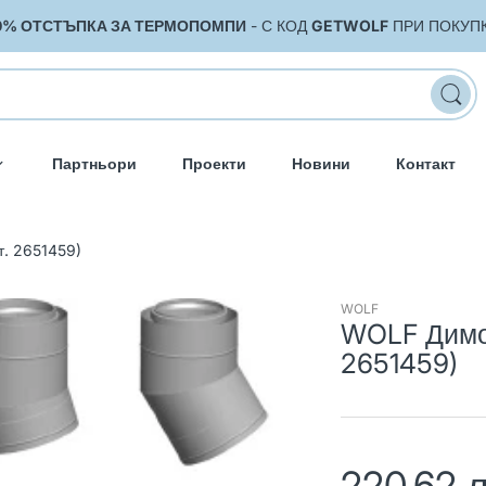
0% ОТСТЪПКА ЗА ТЕРМОПОМПИ
- С КОД
GETWOLF
ПРИ ПОКУП
Партньори
Проекти
Новини
Контакт
. 2651459)
WOLF
WOLF Димоо
2651459)
220.62 