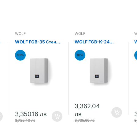
WOLF
WOLF
W
н
WOLF FGB-35 Стенен
WOLF FGB-K-24
W
газов кондензен
Стенен газов
С
котел 35kW
кондензен комби
к
10%
10%
котел 24kW
к
3,362.04
3,350.16 лв
лв
3,722.40 лв
3,735.60 лв
3