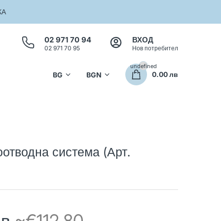
КА
02 971 70 94
ВХОД
02 971 70 95
Нов потребител
undefined
0.00 лв
тводна система (Арт.
лв
~€112.80