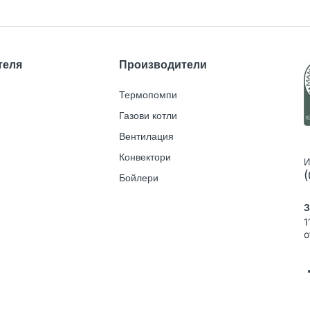
теля
Производители
Термопомпи
Газови котли
Вентилация
Конвектори
И
(
Бойлери
З
1
o