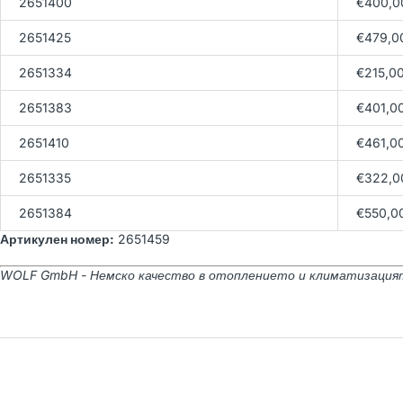
2651400
€400,0
2651425
€479,0
2651334
€215,0
2651383
€401,0
2651410
€461,0
2651335
€322,0
2651384
€550,0
Артикулен номер:
2651459
WOLF GmbH - Немско качество в отоплението и климатизация