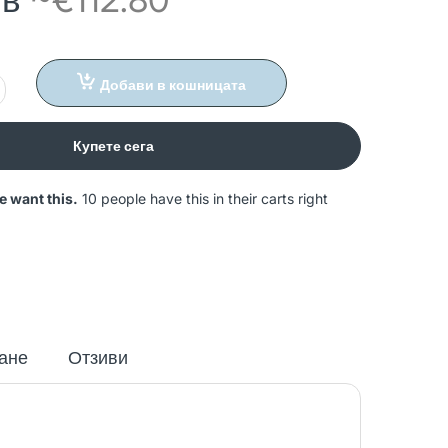
Добави в кошницата
Купете сега
e want this.
10 people have this in their carts right
ане
Отзиви