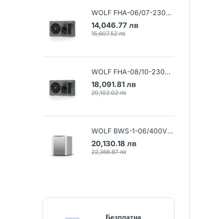
WOLF FHA-06/07-230V
Термопомпа въздух-вода
14,046.77 лв
(Арт. 9148032)
15,607.52 лв
WOLF FHA-08/10-230V
Термопомпа въздух-вода
18,091.81 лв
(Арт. 9148033)
20,102.02 лв
WOLF BWS-1-06/400V
Термопомпа земя-вода
20,130.18 лв
(Арт. 9145384)
22,366.87 лв
Безплатна