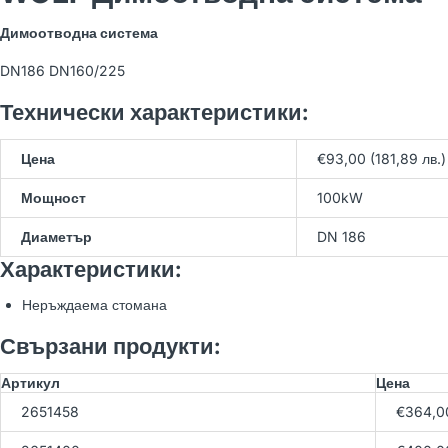
WOLF BWS-1-10/400V
Димоотводна система
Термопомпа земя-вода
21,566.54 лв
(Арт. 9145386)
23,962.82 лв
DN186 DN160/225
Технически характеристики:
WOLF BWW-1-07/400V
Цена
€93,00 (181,89 лв.)
Термопомпа вода-вода
23,150.77 лв
(Арт. 9146033)
25,723.08 лв
Мощност
100kW
Диаметър
DN 186
Характеристики:
WOLF BWW-1-11/400V
Термопомпа вода-вода
23,689.40 лв
Неръждаема стомана
(Арт. 9146034)
26,321.56 лв
Свързани продукти:
Артикул
Цена
2651458
€364,0