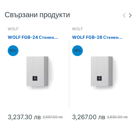
Свързани продукти
WOLF
WOLF
WOLF FGB-24 Стенен
WOLF FGB-28 Стенен
газов кондензен котел
газов кондензен котел
24kW
28kW
10%
10%
3,237.30 лв
3,267.00 лв
3,597.00 лв
3,630.00 лв