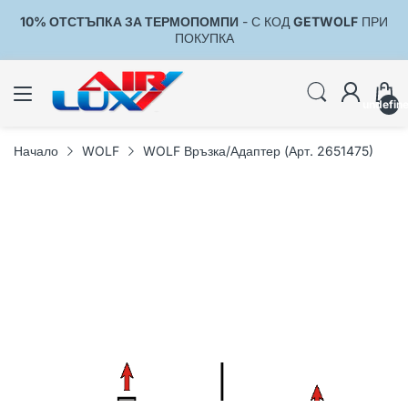
10% ОТСТЪПКА ЗА ТЕРМОПОМПИ
- С КОД
GETWOLF
ПРИ
1
ПОКУПКА
undefin
Начало
WOLF
WOLF Връзка/Адаптер (Арт. 2651475)