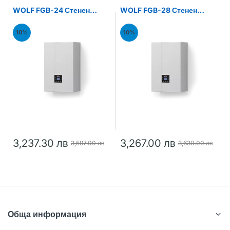
WOLF FGB-24 Стенен
WOLF FGB-28 Стенен
газов кондензен котел
газов кондензен котел
24kW
28kW
10%
10%
3,237.30 лв
3,267.00 лв
3,597.00 лв
3,630.00 лв
Обща информация