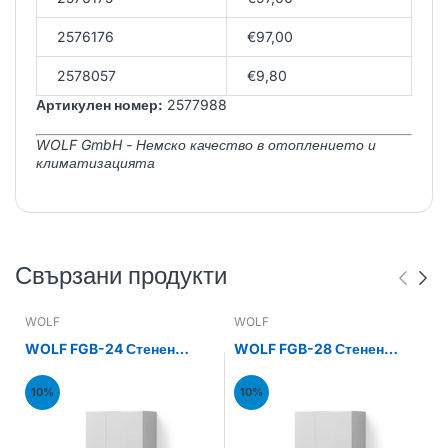
2576176
€97,00
2578057
€9,80
Артикулен номер:
2577988
WOLF GmbH - Немско качество в отоплението и
климатизацията
Свързани продукти
WOLF
WOLF
WOLF FGB-24 Стенен
WOLF FGB-28 Стенен
газов кондензен котел
газов кондензен котел
24kW
28kW
10%
10%