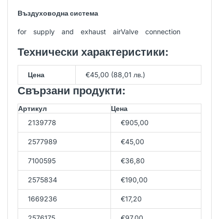
Въздуховодна система
for supply and exhaust airValve connection
Технически характеристики:
Цена
€45,00 (88,01 лв.)
Свързани продукти:
Артикул
Цена
2139778
€905,00
2577989
€45,00
7100595
€36,80
2575834
€190,00
1669236
€17,20
2576175
€97,00