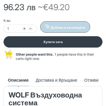
96.23 лв
~€49.20
К-во
Добави в кошницата
Купете сега
Other people want this.
1 people have this in their
carts right now.
Описание
Доставка и Връщане
Отзиви
WOLF Въздуховодна
система