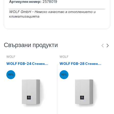
Артикулен номер:
2578019
WOLF GmbH - Немско качество в отоплението и
климатизацията
Свързани продукти
WOLF
WOLF
WOLF FGB-24 Стенен
WOLF FGB-28 Стенен
газов кондензен котел
газов кондензен котел
24kW
28kW
10%
10%