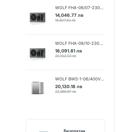
WOLF FHA-06/07-230V
Термопомпа въздух-вода
14,046.77 лв
(Арт. 9148032)
15,607.52 лв
WOLF FHA-08/10-230V
Термопомпа въздух-вода
18,091.81 лв
(Арт. 9148033)
20,102.02 лв
WOLF BWS-1-06/400V
Термопомпа земя-вода
20,130.18 лв
(Арт. 9145384)
22,366.87 лв
Безплатна