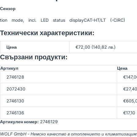
WOLF BWS-1-10/400V
Сензор
Термопомпа земя-вода
21,566.54 лв
(Арт. 9145386)
tion mode, incl. LED status displayCAT-HT/LT (-CIRC)
23,962.82 лв
Технически характеристики:
WOLF BWW-1-07/400V
Цена
€72,00 (140,82 лв.)
Термопомпа вода-вода
23,150.77 лв
Свързани продукти:
(Арт. 9146033)
25,723.08 лв
Артикул
Цена
2746128
€147,0
WOLF BWW-1-11/400V
Термопомпа вода-вода
2072430
€27,4
23,689.40 лв
(Арт. 9146034)
26,321.56 лв
2746130
€605,
2746136
€17,10
Артикулен номер:
2746129
WOLF GmbH - Немско качество в отоплението и климатизация