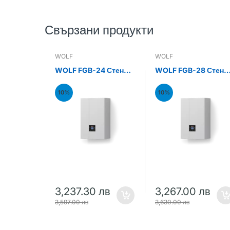
Свързани продукти
WOLF
WOLF
WOLF FGB-24 Стенен
WOLF FGB-28 Стене
газов кондензен
газов кондензен
котел 24kW
котел 28kW
10%
10%
3,237.30 лв
3,267.00 лв
3,597.00 лв
3,630.00 лв