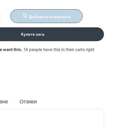
Добави в кошницата
Купете сега
e want this.
14 people have this in their carts right
ане
Отзиви