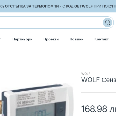
0% ОТСТЪПКА ЗА ТЕРМОПОМПИ
- С КОД
GETWOLF
ПРИ ПОКУП
Партньори
Проекти
Новини
Контакт
WOLF
WOLF Сензо
168.98 