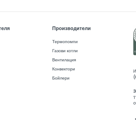
теля
Производители
Термопомпи
Газови котли
Вентилация
Конвектори
И
(
Бойлери
З
1
o