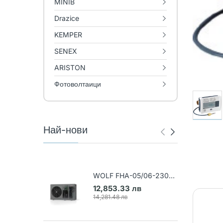
MINIB
Drazice
KEMPER
SENEX
ARISTON
Фотоволтаици
Най-нови
WOLF FHA-05/06-230V
Термопомпа въздух-вода
12,853.33 лв
(Арт. 9148031)
14,281.48 лв