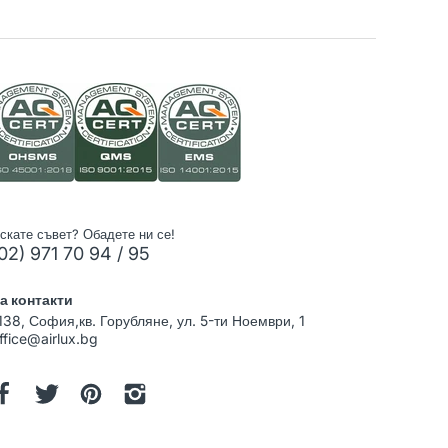
скате съвет? Обадете ни се!
02) 971 70 94 / 95
а контакти
138, София,кв. Горубляне, ул. 5-ти Ноември, 1
ffice@airlux.bg