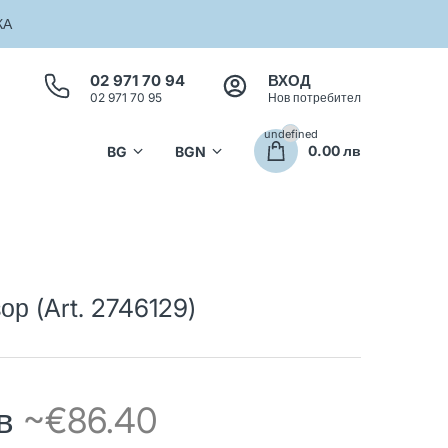
КА
02 971 70 94
ВХОД
02 971 70 95
Нов потребител
undefined
0.00 лв
р (Art. 2746129)
лв
~€86.40