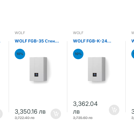
WOLF
WOLF
W
н
WOLF FGB-35 Стенен
WOLF FGB-K-24
W
газов кондензен
Стенен газов
С
котел 35kW
кондензен комби
к
10%
10%
котел 24kW
к
3,362.04
3,350.16 лв
лв
3,722.40 лв
3,735.60 лв
3