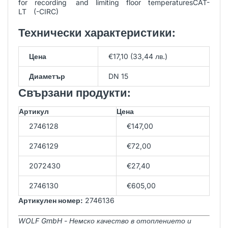
for recording and limiting floor temperaturesCAT-
LT (-CIRC)
Технически характеристики:
Цена
€17,10 (33,44 лв.)
Диаметър
DN 15
Свързани продукти:
Артикул
Цена
2746128
€147,00
2746129
€72,00
2072430
€27,40
2746130
€605,00
Артикулен номер:
2746136
WOLF GmbH - Немско качество в отоплението и