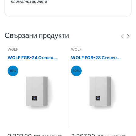
климатизацията
Свързани продукти
WOLF
WOLF
WOLF FGB-24 Стенен
WOLF FGB-28 Стенен
газов кондензен котел
газов кондензен котел
24kW
28kW
10%
10%