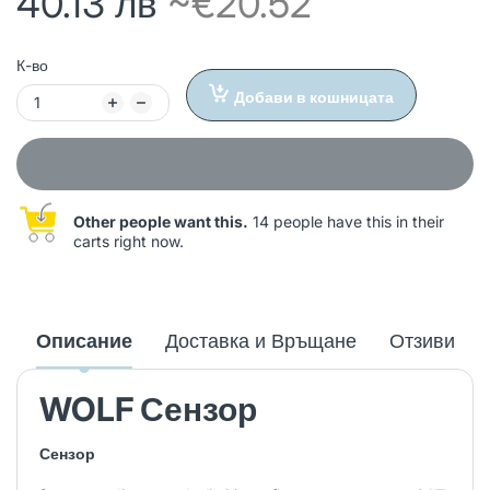
40.13 лв
~€20.52
К-во
Добави в кошницата
Other people want this.
14 people have this in their
carts right now.
Описание
Доставка и Връщане
Отзиви
WOLF Сензор
Сензор