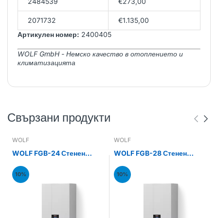
2484539
€273,00
2071732
€1.135,00
Артикулен номер:
2400405
WOLF GmbH - Немско качество в отоплението и
климатизацията
Свързани продукти
WOLF
WOLF
WOLF FGB-24 Стенен
WOLF FGB-28 Стенен
газов кондензен котел
газов кондензен котел
24kW
28kW
10%
10%