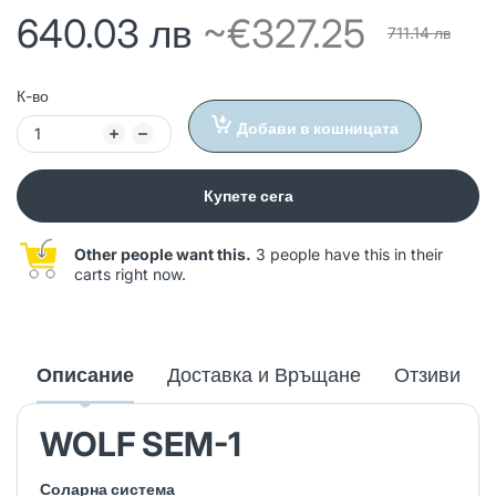
640.03 лв
~€327.25
711.14 лв
К-во
Добави в кошницата
Купете сега
Other people want this.
3 people have this in their
carts right now.
Описание
Доставка и Връщане
Отзиви
WOLF SEM-1
Соларна система