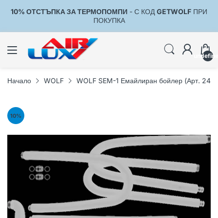
10% ОТСТЪПКА ЗА ТЕРМОПОМПИ
- С КОД
GETWOLF
ПРИ
1
ПОКУПКА
undefin
Начало
WOLF
WOLF SEM-1 Емайлиран бойлер (Арт. 240
10
%