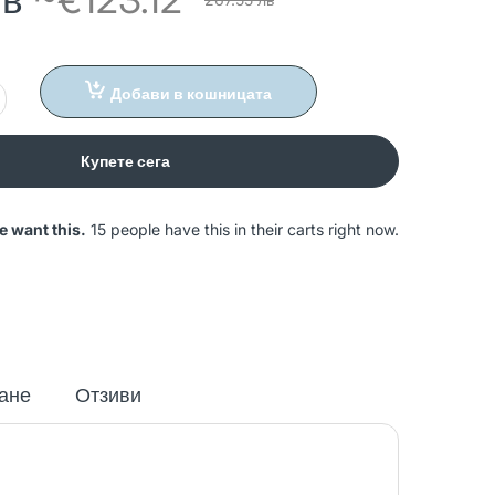
Добави в кошницата
Купете сега
e want this.
15 people have this in their carts right now.
ане
Отзиви