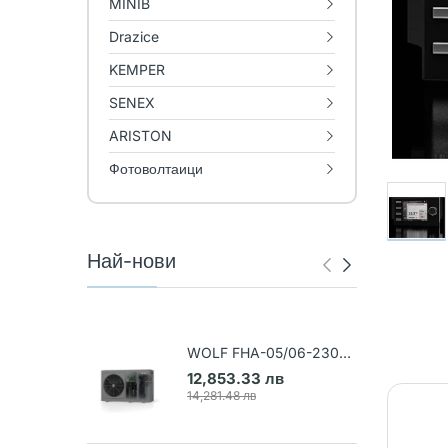
MINIB
Drazice
KEMPER
SENEX
ARISTON
Фотоволтаици
Най-нови
WOLF FHA-05/06-230V
Термопомпа въздух-вода
12,853.33 лв
(Арт. 9148031)
14,281.48 лв