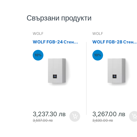
Свързани продукти
WOLF
WOLF
WOLF FGB-24 Стенен
WOLF FGB-28 Стене
газов кондензен
газов кондензен
котел 24kW
котел 28kW
10%
10%
3,237.30 лв
3,267.00 лв
3,597.00 лв
3,630.00 лв