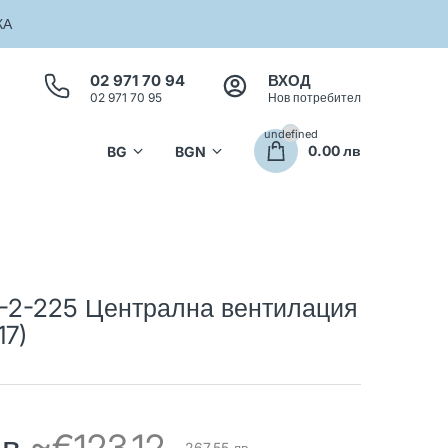
КА
02 971 70 94
ВХОД
02 971 70 95
Нов потребител
undefined
0.00 лв
2-225 Централна вентилация
17)
лв
~€123.12
267.55 лв