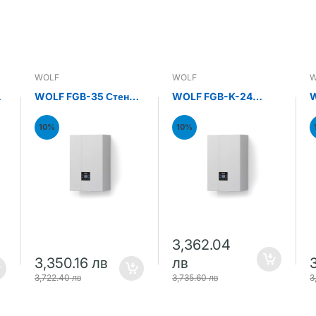
WOLF
WOLF
W
н
WOLF FGB-35 Стенен
WOLF FGB-K-24
W
газов кондензен
Стенен газов
С
котел 35kW
кондензен комби
к
10%
10%
котел 24kW
к
3,362.04
3,350.16 лв
лв
3,722.40 лв
3,735.60 лв
3