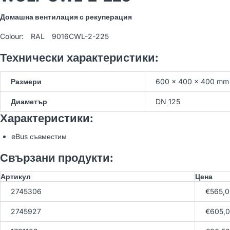
WOLF BWS-1-10/400V
Домашна вентилация с рекуперация
Термопомпа земя-вода
21,566.54 лв
(Арт. 9145386)
23,962.82 лв
Colour: RAL 9016CWL-2-225
Технически характеристики:
WOLF BWW-1-07/400V
Размери
600 × 400 × 400 mm
Термопомпа вода-вода
23,150.77 лв
(Арт. 9146033)
25,723.08 лв
Диаметър
DN 125
Характеристики:
eBus съвместим
WOLF BWW-1-11/400V
Термопомпа вода-вода
23,689.40 лв
Свързани продукти:
(Арт. 9146034)
26,321.56 лв
Артикул
Цена
2745306
€565,0
2745927
€605,