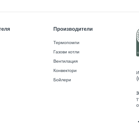
теля
Производители
Термопомпи
Газови котли
Вентилация
Конвектори
И
(
Бойлери
З
1
o