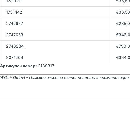
1731129
€36,50
1731442
€36,50
2747657
€285,
2747658
€346,
2748284
€790,
2071268
€334,
Артикулен номер:
2139817
WOLF GmbH - Немско качество в отоплението и климатизация