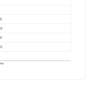
00
00
00
00
та