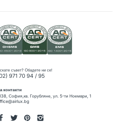
скате съвет? Обадете ни се!
02) 971 70 94 / 95
а контакти
138, София,кв. Горубляне, ул. 5-ти Ноември, 1
ffice@airlux.bg