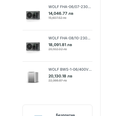
WOLF FHA-06/07-230V
Термопомпа въздух-вода
14,046.77 лв
(Арт. 9148032)
15,607.52 лв
WOLF FHA-08/10-230V
Термопомпа въздух-вода
18,091.81 лв
(Арт. 9148033)
20,102.02 лв
WOLF BWS-1-06/400V
Термопомпа земя-вода
20,130.18 лв
(Арт. 9145384)
22,366.87 лв
Безплатна