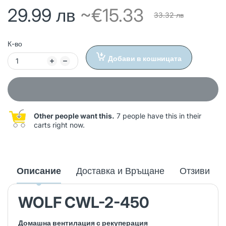
29.99 лв
~€15.33
33.32 лв
К-во
Добави в кошницата
Other people want this.
7 people have this in their
carts right now.
Описание
Доставка и Връщане
Отзиви
WOLF CWL-2-450
Домашна вентилация с рекуперация