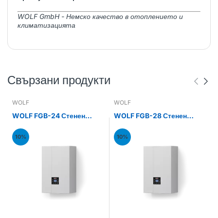
WOLF GmbH - Немско качество в отоплението и
климатизацията
Свързани продукти
WOLF
WOLF
WOLF FGB-24 Стенен
WOLF FGB-28 Стенен
газов кондензен котел
газов кондензен котел
24kW
28kW
10%
10%