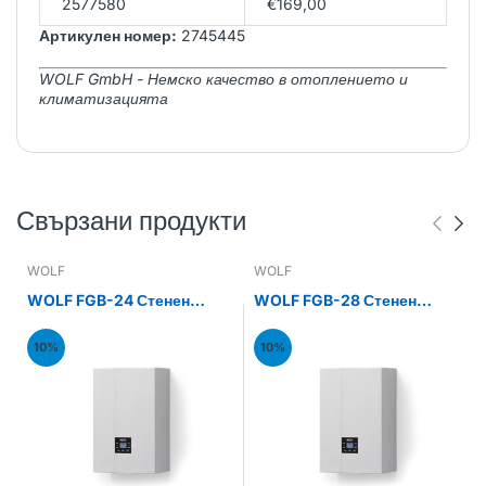
2577580
€169,00
Артикулен номер:
2745445
WOLF GmbH - Немско качество в отоплението и
климатизацията
Свързани продукти
WOLF
WOLF
WOLF FGB-24 Стенен
WOLF FGB-28 Стенен
газов кондензен котел
газов кондензен котел
24kW
28kW
10%
10%