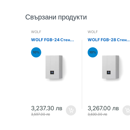
Свързани продукти
WOLF
WOLF
WOLF FGB-24 Стенен
WOLF FGB-28 Стене
газов кондензен
газов кондензен
котел 24kW
котел 28kW
10%
10%
3,237.30 лв
3,267.00 лв
3,597.00 лв
3,630.00 лв