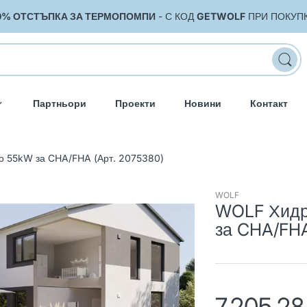
0% ОТСТЪПКА ЗА ТЕРМОПОМПИ
- С КОД
GETWOLF
ПРИ ПОКУП
Партньори
Проекти
Новини
Контакт
о 55kW за CHA/FHA (Арт. 2075380)
WOLF
WOLF Хидр
за CHA/FHA
7,205.2