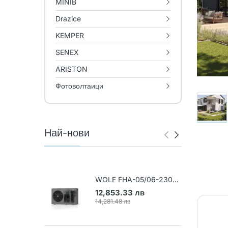
MINIB
Drazice
KEMPER
SENEX
ARISTON
Фотоволтаици
Най-нови
WOLF FHA-05/06-230V
Термопомпа въздух-вода
12,853.33 лв
(Арт. 9148031)
14,281.48 лв