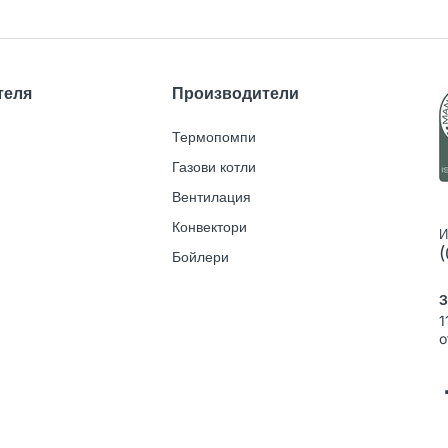
теля
Производители
Термопомпи
Газови котли
Вентилация
Конвектори
И
(
Бойлери
З
1
o