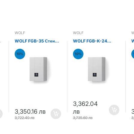
WOLF
WOLF
W
н
WOLF FGB-35 Стенен
WOLF FGB-K-24
W
газов кондензен
Стенен газов
С
котел 35kW
кондензен комби
к
10%
10%
котел 24kW
к
3,362.04
3,350.16 лв
лв
3,722.40 лв
3,735.60 лв
3