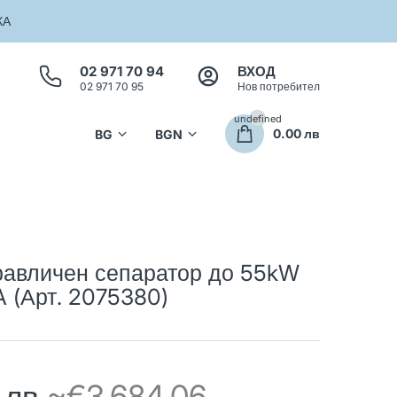
КА
02 971 70 94
ВХОД
02 971 70 95
Нов потребител
undefined
0.00 лв
авличен сепаратор до 55kW
 (Арт. 2075380)
8 лв
~€3,684.06