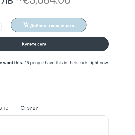
Добави в кошницата
Купете сега
e want this.
15 people have this in their carts right now.
ане
Отзиви