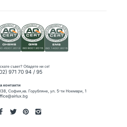
скате съвет? Обадете ни се!
02) 971 70 94 / 95
а контакти
138, София,кв. Горубляне, ул. 5-ти Ноември, 1
ffice@airlux.bg