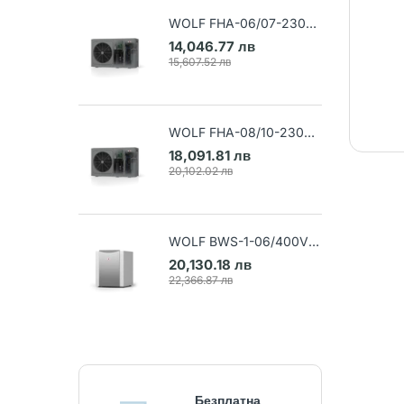
WOLF FHA-06/07-230V
Термопомпа въздух-вода
14,046.77 лв
(Арт. 9148032)
15,607.52 лв
WOLF FHA-08/10-230V
Термопомпа въздух-вода
18,091.81 лв
(Арт. 9148033)
20,102.02 лв
WOLF BWS-1-06/400V
Термопомпа земя-вода
20,130.18 лв
(Арт. 9145384)
22,366.87 лв
Безплатна