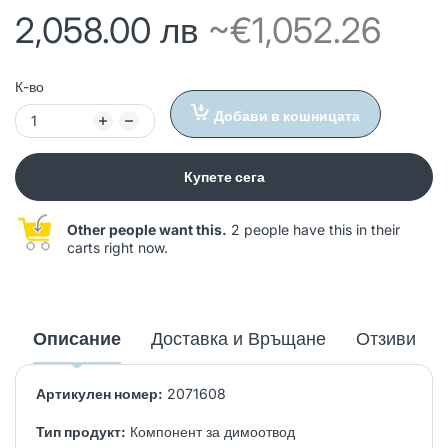
2,058.00 лв
~€1,052.26
К-во
Добави в кошницата
Купете сега
Other people want this.
2 people have this in their
carts right now.
Описание
Доставка и Връщане
Отзиви
Артикулен номер:
2071608
Тип продукт:
Компонент за димоотвод