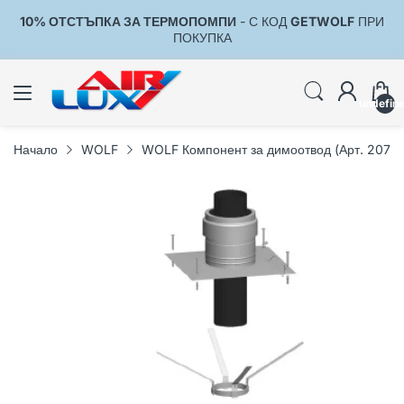
10% ОТСТЪПКА ЗА ТЕРМОПОМПИ
- С КОД
GETWOLF
ПРИ
1
ПОКУПКА
undefin
Начало
WOLF
WOLF Компонент за димоотвод (Арт. 2071