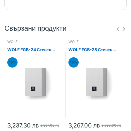
Свързани продукти
WOLF
WOLF
WOLF FGB-24 Стенен
WOLF FGB-28 Стенен
газов кондензен котел
газов кондензен котел
24kW
28kW
10%
10%
3,237.30 лв
3,267.00 лв
3,597.00 лв
3,630.00 лв