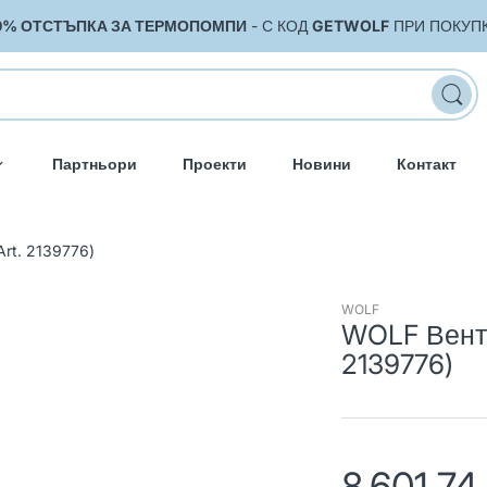
0% ОТСТЪПКА ЗА ТЕРМОПОМПИ
- С КОД
GETWOLF
ПРИ ПОКУП
Партньори
Проекти
Новини
Контакт
rt. 2139776)
WOLF
WOLF Венти
2139776)
8,601.74