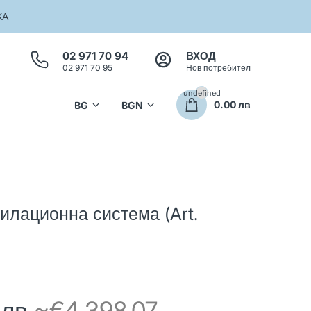
КА
02 971 70 94
ВХОД
02 971 70 95
Нов потребител
undefined
0.00 лв
лационна система (Art.
 лв
~€4,398.07