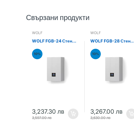
Свързани продукти
WOLF
WOLF
WOLF FGB-24 Стенен
WOLF FGB-28 Стене
газов кондензен
газов кондензен
котел 24kW
котел 28kW
10%
10%
3,237.30 лв
3,267.00 лв
3,597.00 лв
3,630.00 лв