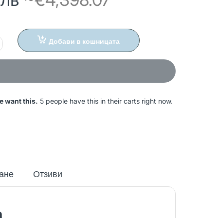
Добави в кошницата
e want this.
5 people have this in their carts right now.
ане
Отзиви
а