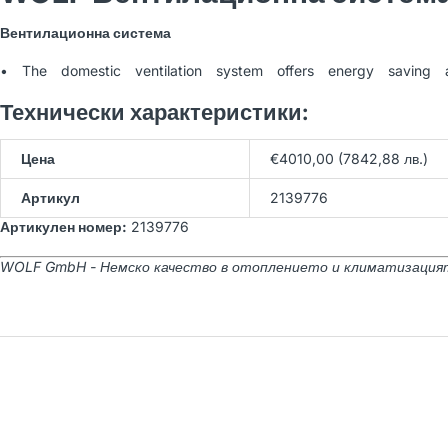
WOLF BWS-1-10/400V
Вентилационна система
Термопомпа земя-вода
21,566.54 лв
(Арт. 9145386)
23,962.82 лв
• The domestic ventilation system offers energy saving 
Технически характеристики:
WOLF BWW-1-07/400V
Цена
€4010,00 (7842,88 лв.)
Термопомпа вода-вода
23,150.77 лв
(Арт. 9146033)
25,723.08 лв
Артикул
2139776
Артикулен номер:
2139776
WOLF GmbH - Немско качество в отоплението и климатизация
WOLF BWW-1-11/400V
Термопомпа вода-вода
23,689.40 лв
(Арт. 9146034)
26,321.56 лв