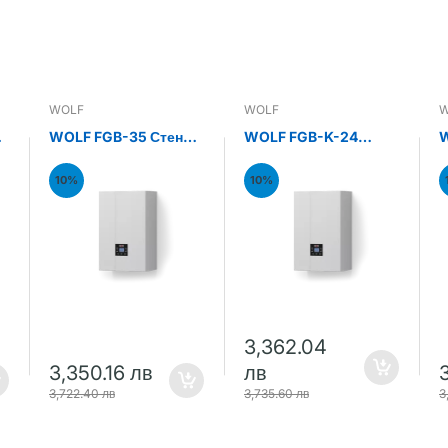
WOLF
WOLF
W
н
WOLF FGB-35 Стенен
WOLF FGB-K-24
W
газов кондензен
Стенен газов
С
котел 35kW
кондензен комби
к
10%
10%
котел 24kW
к
3,362.04
3,350.16 лв
лв
3,722.40 лв
3,735.60 лв
3