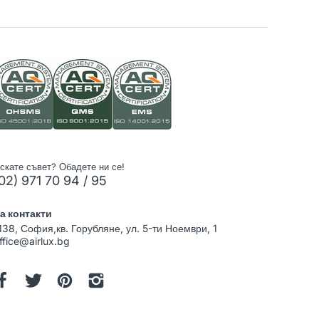
скате съвет? Обадете ни се!
02) 971 70 94 / 95
а контакти
138, София,кв. Горубляне, ул. 5-ти Ноември, 1
ffice@airlux.bg