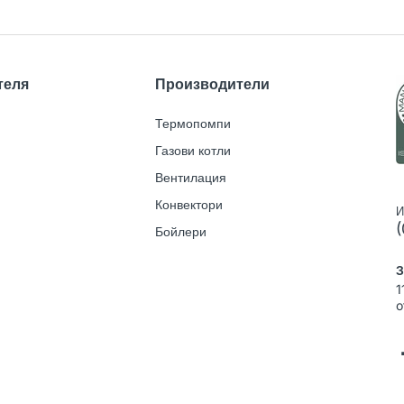
теля
Производители
Термопомпи
Газови котли
Вентилация
Конвектори
И
(
Бойлери
З
1
o