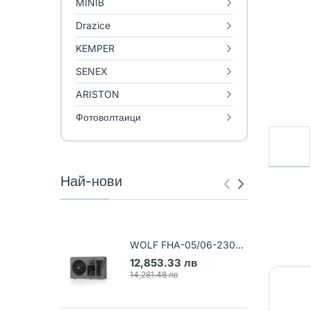
MINIB
Drazice
KEMPER
SENEX
ARISTON
Фотоволтаици
Най-нови
WOLF FHA-05/06-230V
Термопомпа въздух-вода
12,853.33 лв
(Арт. 9148031)
14,281.48 лв