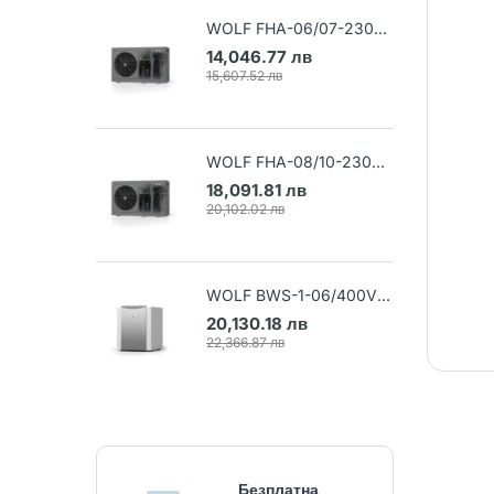
WOLF FHA-06/07-230V
Термопомпа въздух-вода
14,046.77 лв
(Арт. 9148032)
15,607.52 лв
WOLF FHA-08/10-230V
Термопомпа въздух-вода
18,091.81 лв
(Арт. 9148033)
20,102.02 лв
WOLF BWS-1-06/400V
Термопомпа земя-вода
20,130.18 лв
(Арт. 9145384)
22,366.87 лв
Безплатна