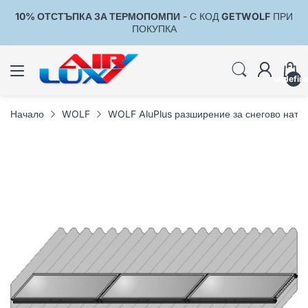
10% ОТСТЪПКА ЗА ТЕРМОПОМПИ
- С КОД
GETWOLF
ПРИ
1
ПОКУПКА
undefin
Начало
WOLF
WOLF AluPlus разширение за снегово натова