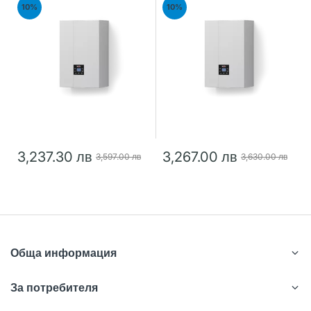
24kW
28kW
10%
10%
3,237.30 лв
3,267.00 лв
3,597.00 лв
3,630.00 лв
Обща информация
За потребителя