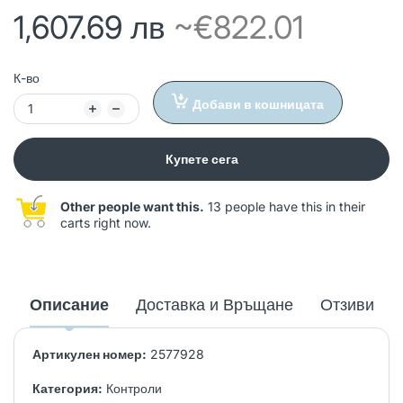
1,607.69 лв
~€822.01
К-во
Добави в кошницата
Купете сега
Other people want this.
13 people have this in their
carts right now.
Описание
Доставка и Връщане
Отзиви
Артикулен номер:
2577928
Категория:
Контроли