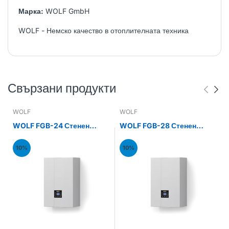
Марка:
WOLF GmbH
WOLF - Немско качество в отоплителната техника
Свързани продукти
WOLF
WOLF
WOLF FGB-24 Стенен
WOLF FGB-28 Стенен
газов кондензен котел
газов кондензен котел
24kW
28kW
10%
10%