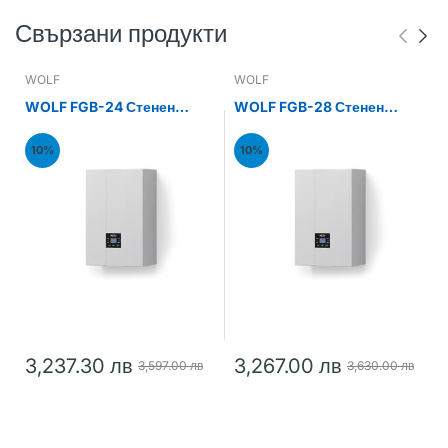
Свързани продукти
WOLF
WOLF
WOLF FGB-24 Стенен
WOLF FGB-28 Стенен
газов кондензен котел
газов кондензен котел
24kW
28kW
10%
10%
3,237.30 лв
3,267.00 лв
3,597.00 лв
3,630.00 лв