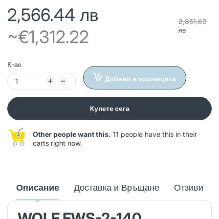
2,566.44 лв
2,851.60
лв
~€1,312.22
К-во
Добави в кошницата
Купете сега
Other people want this.
11 people have this in their
carts right now.
Описание
Доставка и Връщане
Отзиви
WOLF FWS-2-140