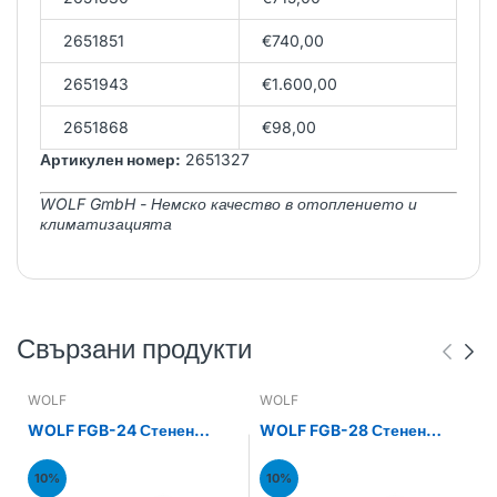
2651851
€740,00
2651943
€1.600,00
2651868
€98,00
Артикулен номер:
2651327
WOLF GmbH - Немско качество в отоплението и
климатизацията
Свързани продукти
WOLF
WOLF
WOLF FGB-24 Стенен
WOLF FGB-28 Стенен
газов кондензен котел
газов кондензен котел
24kW
28kW
10%
10%