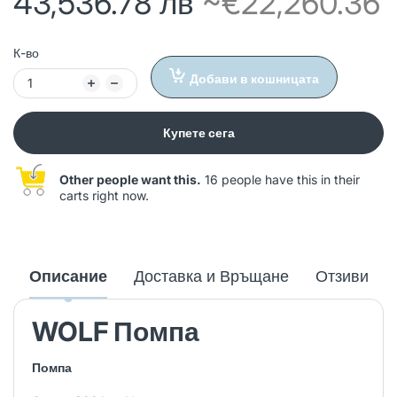
43,536.78 лв
~€22,260.36
К-во
Добави в кошницата
Купете сега
Other people want this.
16 people have this in their
carts right now.
Описание
Доставка и Връщане
Отзиви
WOLF Помпа
Помпа